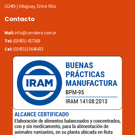
(3240) | Villaguay, Entre Ríos
Contacto
Mail:
info@corralero.com.ar
Tel:
(03455) 427368
Cel:
(03455)15646433